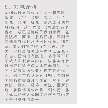
8. 知識產權
本網站所展示或提供的一切資料、
數據、文字、音樂、聲音、照片、
圖像、軟件、錄像、信息或其他材
料(統稱「該等內容」)均屬於我們
所有，或已授權給予我們使用，並
受版權、商標、服務商標、專利或
其他專有權利及法例所保護。我們
及/ 或我們的特許商在挑選、聯
繫、安排及加強該等內容以及原有
內容方面均擁有版權。儘管閣下可
下載或印製該等內容，以作本條款
所指定用途或個人非商業用途，惟
閣下就該等內容並不擁有任何權
利。除非本條款另有訂明，否則在
未經我們書面許可之前，閣下不得
修訂、更改、發佈、傳送、重新分
發、參與轉讓或出售、創立衍生作
品或以任何方式開發任何該等內容
的全部或任何部份。