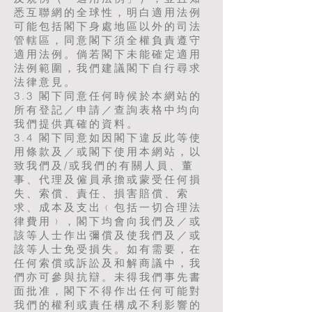
悉互聯網的全球性，明白適用法例
可能包括閣下身處地區以外的司法
管轄區，同意閣下須全權負責遵守
適用法例。倘若閣下未能確定適用
法例範圍，我們建議閣下自行尋求
法律意見。
3.3 閣下同意任何時候於本網站的
所有登記／申請／查詢表格中均向
我們提供真確的資料。
3.4 閣下同意如因閣下違反此等使
用條款及／或閣下使用本網站，以
致我們及/或我們的有關人員、董
事、代理及僱員承擔或蒙受任何損
失、索償、責任、損害賠償、索
求、成本及支出﹙包括一切合理法
律費用﹚，閣下均會向我們及／或
該等人士作出彌償及使我們及／或
該等人士免受損失。如有需要，在
任何索償或訴訟及和解商議中，我
們亦可參與抗辯。未得我們事先書
面批准，閣下不得作出任何可能對
我們的權利或責任構成不利影響的