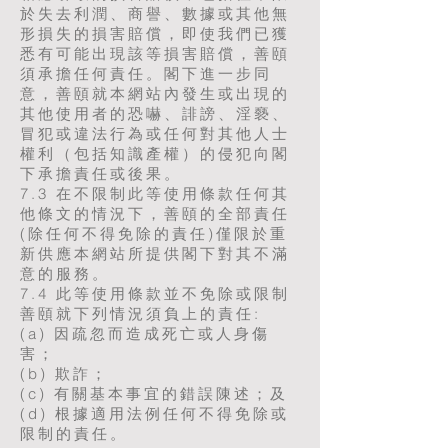
於失去利潤、商譽、數據或其他無
形損失的損害賠償，即使我們已獲
悉有可能出現該等損害賠償，善頤
須承擔任何責任。閣下進一步同
意，善頤就本網站內發生或出現的
其他使用者的恐嚇、誹謗、淫褻、
冒犯或違法行為或任何對其他人士
權利（包括知識產權）的侵犯向閣
下承擔責任或後果。
7.3 在不限制此等使用條款任何其
他條文的情況下，善頤的全部責任
(除任何不得免除的責任)僅限於重
新供應本網站所提供閣下對其不滿
意的服務。
7.4 此等使用條款並不免除或限制
善頤就下列情況須負上的責任:
(a) 因疏忽而造成死亡或人身傷
害；
(b) 欺詐；
(c) 有關基本事宜的錯誤陳述；及
(d) 根據適用法例任何不得免除或
限制的責任。