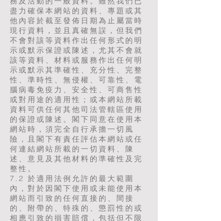
務及活動的一般資料。雖然我們已
盡力確保本網站的資料、專題或其
他內容於截至發佈日期為止屬當時
現行資料，並且真確無誤，但我們
不會對該等資料作出任何形式的明
示或默示保證或陳述，尤其不會就
該等資料、材料或服務作出任何明
示或默示其準確性、充分性、完整
性、準時性、無侵權、可靠性、電
腦病毒免疫力、安全性、可商售性
或對用途的適用性；或本網站所載
資料可供任何其他司法管轄區使用
的保證或陳述。閣下同意在使用本
網站時，須完全自行承擔一切風
險，且閣下有責任評估本網站或任
何連結網站所載的一切資料、陳
述、意見及其他材料的準確性及完
整性。
7.2 於適用法例允許的最大範圍
內，對於因閣下使用或未能使用本
網站而引致的任何直接的、間接
的、附帶的、特殊的、懲罰性的或
相應引致的損害賠償，包括但不限