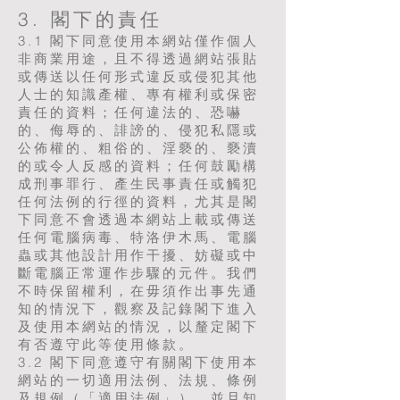
3. 閣下的責任
3.1 閣下同意使用本網站僅作個人
非商業用途，且不得透過網站張貼
或傳送以任何形式違反或侵犯其他
人士的知識產權、專有權利或保密
責任的資料；任何違法的、恐嚇
的、侮辱的、誹謗的、侵犯私隱或
公佈權的、粗俗的、淫褻的、褻瀆
的或令人反感的資料；任何鼓勵構
成刑事罪行、產生民事責任或觸犯
任何法例的行徑的資料，尤其是閣
下同意不會透過本網站上載或傳送
任何電腦病毒、特洛伊木馬、電腦
蟲或其他設計用作干擾、妨礙或中
斷電腦正常運作步驟的元件。我們
不時保留權利，在毋須作出事先通
知的情況下，觀察及記錄閣下進入
及使用本網站的情況，以釐定閣下
有否遵守此等使用條款。
3.2 閣下同意遵守有關閣下使用本
網站的一切適用法例、法規、條例
及規例（「適用法例」），並且知