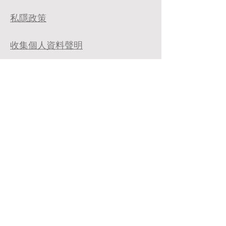
私隱政策
​收集個人資料聲明
​網誌
9802 8869
Email:
mail@seniorcare.com.hk
免責條款
私穩政策
收集個人資料聲明
網站指南