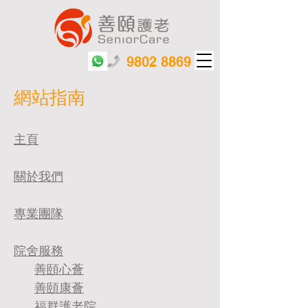
9802 8869
網站指南
主頁
關於我們
專業團隊
院舍服務
善頤心薈
善頤康薈
福群護老院