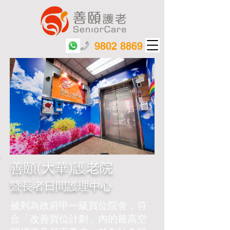
9802 8869
善頤(大華)護老院
暨長者日間護理中心
電梯大堂
被列為政府甲一級買位院舍，符
合「改善買位計劃」內的最高空