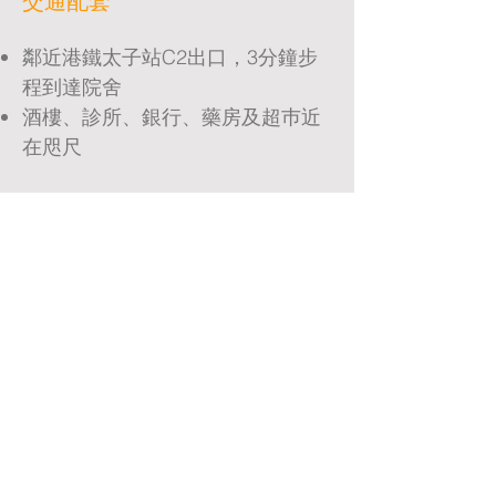
​交通配套
鄰近港鐵太子站C2出口，3分鐘步
程到達院舍
​酒樓、診所、銀行、藥房及超巿近
在咫尺