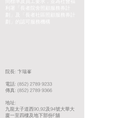
間標準及員工要求，
並為社會褔
利署「長者院舍照顧服務券計
劃」及「長者社區照顧服務券計
劃」的認可服務機構
院長: 卞瑞峯
電話:
(852) 2789 9233
​傳真:
(852) 2789 9366
地址:
九龍太子道西90,92及94號大華大
廈一至四樓及地下部份F舖