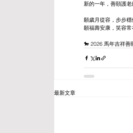
新的一年，善頤護老
願歲月從容，步步穩
願福壽安康，笑容常
🐎 2026 馬年吉
最新文章