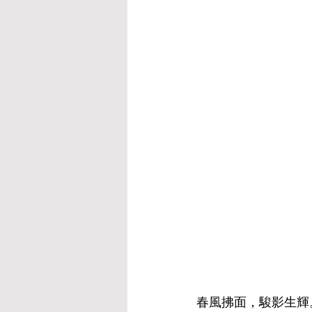
春風拂面，駿影生輝