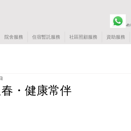
院舍服務
住宿暫託服務
社區照顧服務
資助服務
日
馬迎春・健康常伴