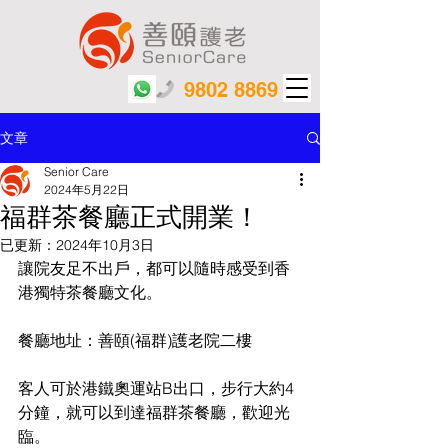
9802 8869
文章
Senior Care
2024年5月22日
福群茶餐廳正式開業！
已更新：
2024年10月3日
讓院友足不出戶，都可以隨時感受到香
港獨特茶餐廳文化。
餐廳地址：善頤(福群)護老院二樓
客人可於港鐵奧運站B出口，步行大約4
分鐘，就可以到達福群茶餐廳，歡迎光
臨。