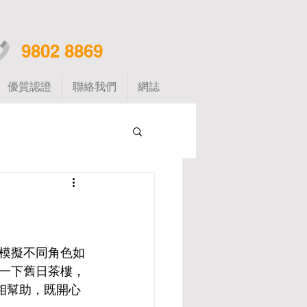
9802 8869
優質認證
聯絡我們
網誌
模擬不同角色如
一下舊日茶樓，
相幫助，既開心