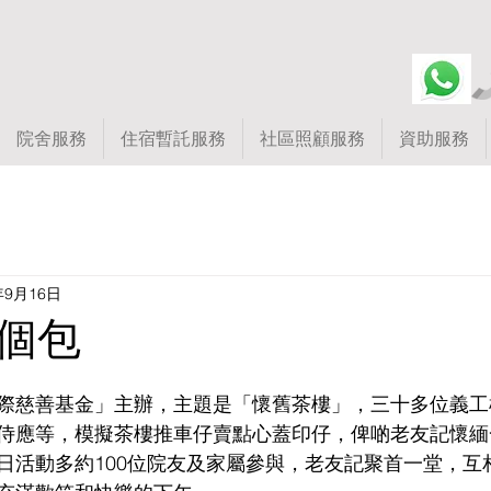
院舍服務
住宿暫託服務
社區照顧服務
資助服務
年9月16日
個包
際慈善基金」主辦，主題是「懷舊茶樓」，三十多位義工
侍應等，模擬茶樓推車仔賣點心蓋印仔，俾啲老友記懷緬
日活動多約100位院友及家屬參與，老友記聚首一堂，互