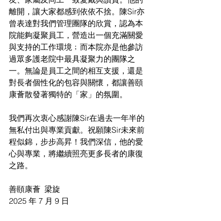
離開，讓大家都感到依依不捨。陳Sir亦
曾表達對我們管理團隊的欣賞，認為本
院能夠凝聚員工，營造出一個充滿關愛
與支持的工作環境﹔而本院亦是他參訪
過眾多護老院中最具凝聚力的團隊之
一。無論是員工之間的相互支援，還是
對長者個性化的包容與關懷，都讓善頤
康薈散發著獨特的「家」的氛圍。
我們再次衷心感謝陳Sir在過去一年半的
無私付出與專業貢獻。祝願陳Sir未來前
程似錦，步步高昇！我們深信，他的愛
心與專業，將繼續照亮更多長者的康復
之路。
善頤康薈  梁旋
2025 年 7 月 9 日