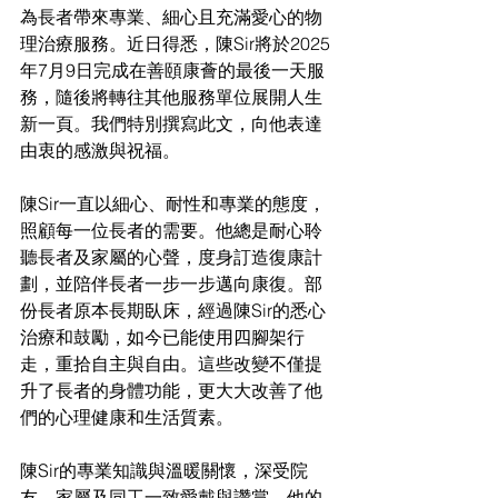
為長者帶來專業、細心且充滿愛心的物
理治療服務。近日得悉，陳Sir將於2025
年7月9日完成在善頤康薈的最後一天服
務，隨後將轉往其他服務單位展開人生
新一頁。我們特別撰寫此文，向他表達
由衷的感激與祝福。
陳Sir一直以細心、耐性和專業的態度，
照顧每一位長者的需要。他總是耐心聆
聽長者及家屬的心聲，度身訂造復康計
劃，並陪伴長者一步一步邁向康復。部
份長者原本長期臥床，經過陳Sir的悉心
治療和鼓勵，如今已能使用四腳架行
走，重拾自主與自由。這些改變不僅提
升了長者的身體功能，更大大改善了他
們的心理健康和生活質素。
陳Sir的專業知識與溫暖關懷，深受院
友、家屬及同工一致愛戴與讚賞。他的