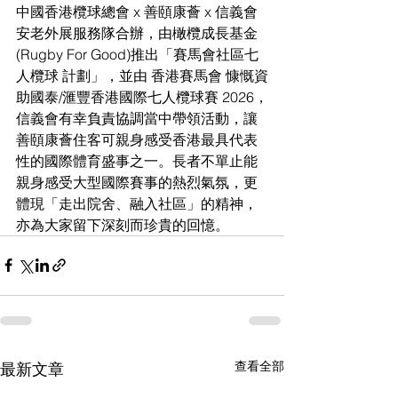
中國香港欖球總會 x 善頤康薈 x 信義會
安老外展服務隊合辦，由橄欖成長基金 
(Rugby For Good)推出「賽馬會社區七
人欖球 計劃」，並由 香港賽馬會 慷慨資
助國泰/滙豐香港國際七人欖球賽 2026，
信義會有幸負責協調當中帶領活動，讓
善頤康薈住客可親身感受香港最具代表
性的國際體育盛事之一。長者不單止能
親身感受大型國際賽事的熱烈氣氛，更
體現「走出院舍、融入社區」的精神，
亦為大家留下深刻而珍貴的回憶。
查看全部
最新文章